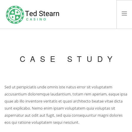
HOME
WHAT’S NEW
CASE STUDY
CASINO
LEGAL DISCLAIMER
SAY HELLO
Sed ut perspiciatis unde omnis iste natus error sit voluptatem
SEARCH SITE
accusantium doloremque laudantium, totam rem aperiam, eaque ipsa
quae ab illo inventore veritatis et quasi architecto beatae vitae dicta
sunt explicabo. Nemo enim ipsam voluptatem quia voluptas sit
aspernatur aut odit aut fugit, sed quia consequuntur magni dolores
eos qui ratione voluptatem sequi nesciunt.